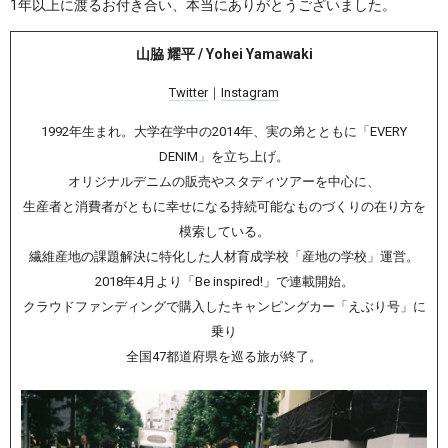
1年以上に渡るお付き合い、本当にありがとうございました。
山脇 耀平 / Yohei Yamawaki
Twitter
｜
Instagram
1992年生まれ。大学在学中の2014年、実の弟とともに「EVERY
DENIM」を立ち上げ。
オリジナルデニムの販売やスタディツアーを中心に、
生産者と消費者がともに幸せになる持続可能なものづくりの在り方を
模索している。
繊維産地の課題解決に特化した人材育成学校「産地の学校」運営。
2018年4月より「Be inspired!」で連載開始。
クラウドファンディングで購入したキャンピングカー「えぶり号」に
乗り
全国47都道府県を巡る旅が終了。