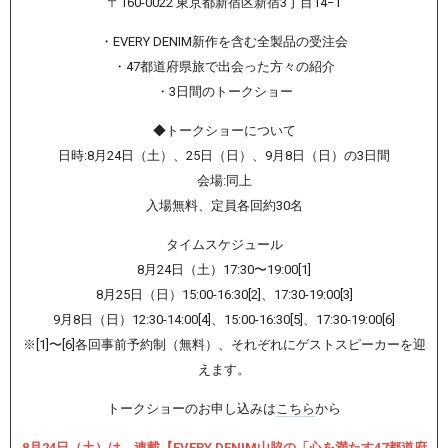
〒160-0022 東京都新宿区新宿3丁目14−1
・EVERY DENIM新作を含む全製品の受注会
・47都道府県旅で出会った方々の紹介
・3日間のトークショー
◆トークショーについて
日時:8月24日（土）、25日（日）、9月8日（日）の3日間
会場:同上
入場無料、定員各回約30名
タイムスケジュール
8月24日（土）17:30〜19:00[1]
8月25日（日）15:00-16:30[2]、17:30-19:00[3]
9月8日（日）12:30-14:00[4]、15:00-16:30[5]、17:30-19:00[6]
※[1]〜[6]各回事前予約制（無料）、それぞれにゲストスピーカーを迎
えます。
トークショーのお申し込みは
こちら
から
8月24日（土）は、連載【EVERY DENIM山脇の「心を満たす47都道府