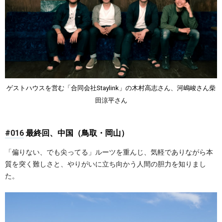
ゲストハウスを営む「合同会社Staylink」の木村高志さん、河嶋峻さん柴
田涼平さん
#016
最終回、中国（鳥取・岡山）
「偏りない、でも尖ってる」ルーツを重んじ、気軽でありながら本
質を突く難しさと、やりがいに立ち向かう人間の胆力を知りまし
た。